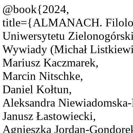
@book{2024,
title={ALMANACH. Filolog
Uniwersytetu Zielonogórski
Wywiady (Michał Listkiewi
Mariusz Kaczmarek,
Marcin Nitschke,
Daniel Kołtun,
Aleksandra Niewiadomska-
Janusz Łastowiecki,
Agnieszka Jordan-Gondore