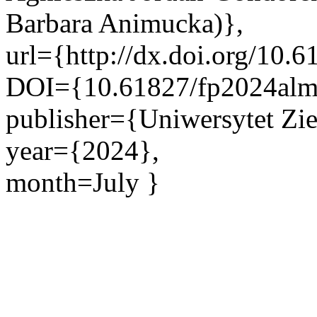
Barbara Animucka)},
url={http://dx.doi.org/10.
DOI={10.61827/fp2024alm
publisher={Uniwersytet Zie
year={2024},
month=July }